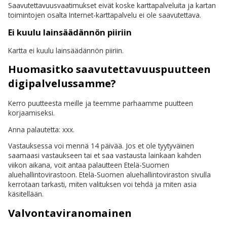
Saavutettavuusvaatimukset eivät koske karttapalveluita ja kartan
toimintojen osalta Internet-karttapalvelu ei ole saavutettava.
Ei kuulu lainsäädännön piiriin
Kartta ei kuulu lainsäädännön piiriin.
Huomasitko saavutettavuuspuutteen
digipalvelussamme?
Kerro puutteesta meille ja teemme parhaamme puutteen
korjaamiseksi.
Anna palautetta: xxx.
Vastauksessa voi mennä 14 päivää. Jos et ole tyytyväinen
saamaasi vastaukseen tai et saa vastausta lainkaan kahden
viikon aikana, voit antaa palautteen Etelä-Suomen
aluehallintovirastoon. Etelä-Suomen aluehallintoviraston sivulla
kerrotaan tarkasti, miten valituksen voi tehdä ja miten asia
käsitellään.
Valvontaviranomainen