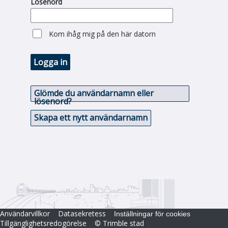
Lösenord
Kom ihåg mig på den här datorn
Logga in
Glömde du användarnamn eller
lösenord?
Skapa ett nytt användarnamn
Användarvillkor
Datasekretess
Inställningar för cookies
Tillgänglighetsredogörelse
© Trimble stad