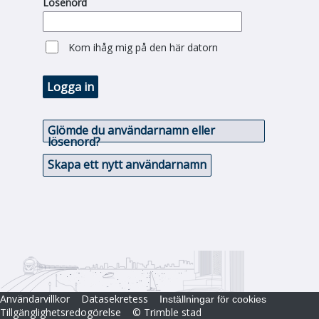
Lösenord
Kom ihåg mig på den här datorn
Logga in
Glömde du användarnamn eller
lösenord?
Skapa ett nytt användarnamn
Användarvillkor
Datasekretess
Inställningar för cookies
Tillgänglighetsredogörelse
© Trimble stad