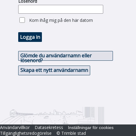
Lösenord
Kom ihåg mig på den här datorn
Logga in
Glömde du användarnamn eller
lösenord?
Skapa ett nytt användarnamn
Användarvillkor
Datasekretess
Inställningar för cookies
Tillgänglighetsredogörelse
© Trimble stad