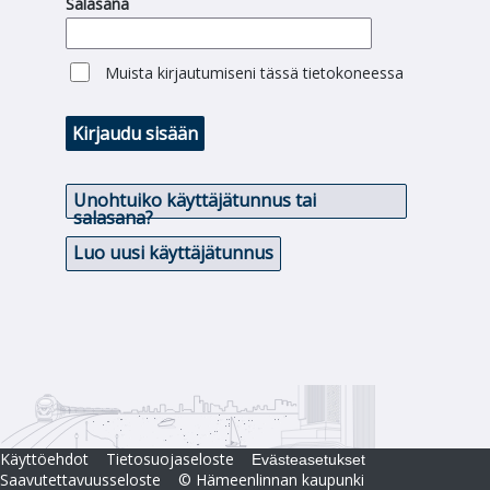
Salasana
Muista kirjautumiseni tässä tietokoneessa
Kirjaudu sisään
Unohtuiko käyttäjätunnus tai
salasana?
Luo uusi käyttäjätunnus
Käyttöehdot
Tietosuojaseloste
Evästeasetukset
Saavutettavuusseloste
© Hämeenlinnan kaupunki