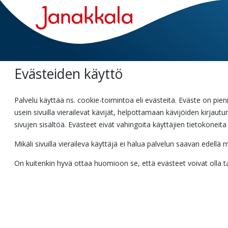
Siirry
päänäkymään
Evästeiden käyttö
Palvelu käyttää ns. cookie-toimintoa eli evästeitä. Eväste on pieni
usein sivuilla vierailevat kävijät, helpottamaan kävijöiden kirja
sivujen sisältöä. Evästeet eivät vahingoita käyttäjien tietokoneita 
Mikäli sivuilla vieraileva käyttäjä ei halua palvelun saavan edel
On kuitenkin hyvä ottaa huomioon se, että evästeet voivat olla tar