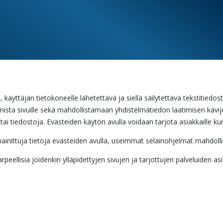
, käyttäjän tietokoneelle lähetettävä ja siellä säilytettävä tekstitiedo
utumista sivuille sekä mahdollistamaan yhdistelmätiedon laatimisen kä
tai tiedostoja. Evästeiden käytön avulla voidaan tarjota asiakkaille kun
lä mainittuja tietoja evästeiden avulla, useimmat selainohjelmat mahdo
peellisia joidenkin ylläpidettyjen sivujen ja tarjottujen palveluiden as