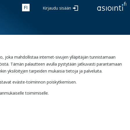
Kirjaudu sisään
sto, joka mahdollistaa internet-sivujen ylläpitäjän tunnistamaan
vijöistä. Tämän palautteen avulla pystytään jatkuvasti parantamaan
kin yksilöityjen tarpeiden mukaisia tietoja ja palveluita.
llistavat eväste-toiminnon poiskytkemisen.
ianmukaiselle toimimiselle.