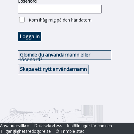
Lösenord
Kom ihåg mig på den här datorn
Logga in
Glömde du användarnamn eller
lösenord?
Skapa ett nytt användarnamn
Användarvillkor
Datasekretess
Inställningar för cookies
Tillgänglighetsredogörelse
© Trimble stad