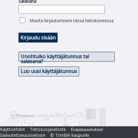
Salasana
Muista kirjautumiseni tässä tietokoneessa
Kirjaudu sisään
Unohtuiko käyttäjätunnus tai
salasana?
Luo uusi käyttäjätunnus
Käyttöehdot
Tietosuojaseloste
Evästeasetukset
Saavutettavuusseloste
© Trimble kaupunki