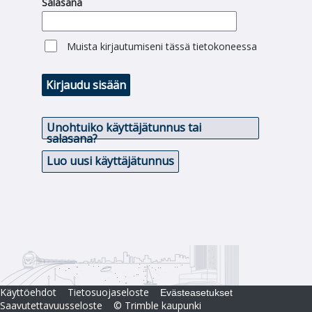
Salasana
Muista kirjautumiseni tässä tietokoneessa
Kirjaudu sisään
Unohtuiko käyttäjätunnus tai
salasana?
Luo uusi käyttäjätunnus
Käyttöehdot
Tietosuojaseloste
Evästeasetukset
Saavutettavuusseloste
© Trimble kaupunki