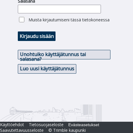
Salasana
Muista kirjautumiseni tässä tietokoneessa
Kirjaudu sisään
Unohtuiko käyttäjätunnus tai
salasana?
Luo uusi käyttäjätunnus
Käyttöehdot
Tietosuojaseloste
Evästeasetukset
Saavutettavuusseloste
© Trimble kaupunki