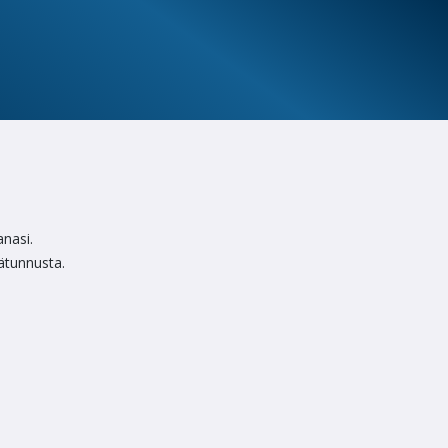
anasi.
jätunnusta.