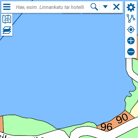
Kirjaudu sisään
FIN