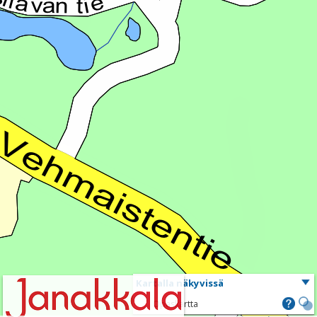
Kartalla näkyvissä
Opaskartta