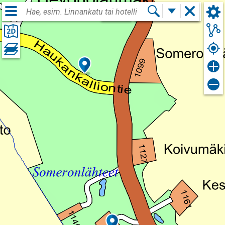
Kirjaudu sisään
FIN