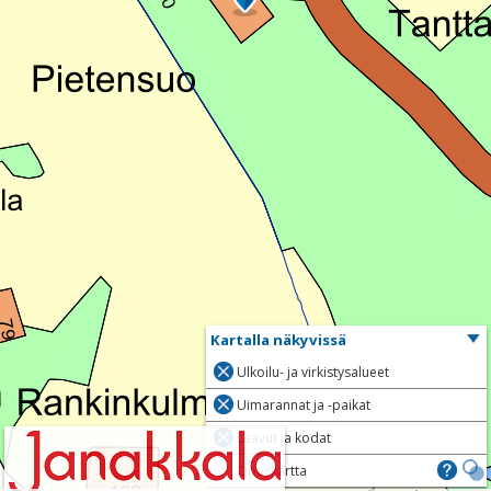
Kartalla näkyvissä
Ulkoilu- ja virkistysalueet
Uimarannat ja -paikat
Laavut ja kodat
Opaskartta