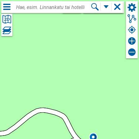
Kirjaudu sisään
FIN