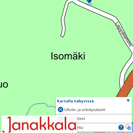
Kartalla näkyvissä
Ulkoilu- ja virkistysalueet
Lintukohteet
Opaskartta