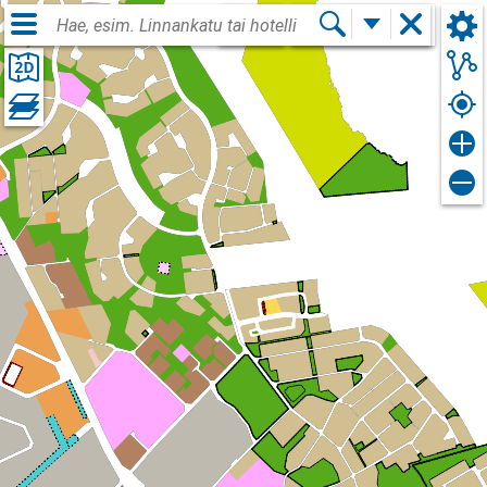
Kirjaudu sisään
FIN